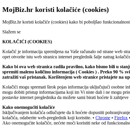
MojBiz.hr koristi kolačiće (cookies)
MojBiz.hr koristi kolačiće (cookies) kako bi poboljšao funkcionalnost
Slažem se
KOLAČIĆI (COOKIES)
Kolačić je informacija spremljena na Vaše računalo od strane web stran
opet otvorite istu web stranicu internet preglednik šalje natrag kolač
Kako bi ova web stranica radila pravilno, kako bismo bili u stan
spremiti malenu količinu informacija ( Cookies ) . Preko 90 % s
zatražiti vaš pristanak. Korištenjem web stranice pristajete na 
Kolačići mogu spremati širok pojas informacija uključujući osobne inf
mogu dobiti pristup informacijama koji im Vi niste dali i ne mogu pri
postavke internet preglednika da možete sami birati hoćete li zahtjeve 
Kako onemogućiti kolačiće
Isključivanjem kolačića odlučujete da li hoćete dopustiti pohranjiva
kolačića, odaberite web-preglednik koji koristite. •
Chrome
•
Firefox
Ako onemogućite kolačiće, nećete moći koristiti neke od funkcionalno