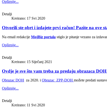
Opširnije...
Detalji
Kreirano: 17 Svi 2020
Otvorili ste obrt i izdajete prvi račun! Pazite na ove s
Na email redakcije
MojBiz portala
stiglo je pitanje vezano za izdava
Opširnije...
Detalji
Kreirano: 15 Siječanj 2021
Ovdje je sve što vam treba za predaju obrazaca DO
Obrazac DOH​
za 2020. i
Obrazac ZPP-DOH
možete predati
susta
Opširnije...
Detalji
Kreirano: 11 Svi 2020