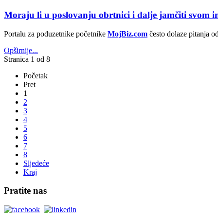
Moraju li u poslovanju obrtnici i dalje jamčiti svom
Portalu za poduzetnike početnike
MojBiz.com
često dolaze pitanja od
Opširnije...
Stranica 1 od 8
Početak
Pret
1
2
3
4
5
6
7
8
Sljedeće
Kraj
Pratite nas