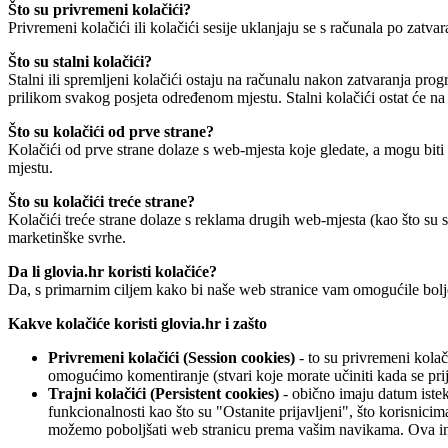
Što su privremeni kolačići?
Privremeni kolačići ili kolačići sesije uklanjaju se s računala po zat
Što su stalni kolačići?
Stalni ili spremljeni kolačići ostaju na računalu nakon zatvaranja pro
prilikom svakog posjeta određenom mjestu. Stalni kolačići ostat će n
Što su kolačići od prve strane?
Kolačići od prve strane dolaze s web-mjesta koje gledate, a mogu biti
mjestu.
Što su kolačići treće strane?
Kolačići treće strane dolaze s reklama drugih web-mjesta (kao što su 
marketinške svrhe.
Da li glovia.hr koristi kolačiće?
Da, s primarnim ciljem kako bi naše web stranice vam omogućile bolj
Kakve kolačiće koristi glovia.hr i zašto
Privremeni kolačići (Session cookies)
- to su privremeni kolač
omogućimo komentiranje (stvari koje morate učiniti kada se pri
Trajni kolačići (Persistent cookies)
- obično imaju datum isteka
funkcionalnosti kao što su "Ostanite prijavljeni", što korisnici
možemo poboljšati web stranicu prema vašim navikama. Ova inf