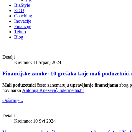
BizStyle
EDU
Coaching
Inovacije
Financije
Tehno
Blog
Detalji
Kreirano: 11 Srpanj 2024
Financijske zamke: 10 grešaka koje mali poduzetnici 
Mali poduzetnici
često zanemaruju
upravljanje financijama
zbog p
novinarka
Antonija Knežević, lidermedia.hr
Opširnije...
Detalji
Kreirano: 10 Svi 2024