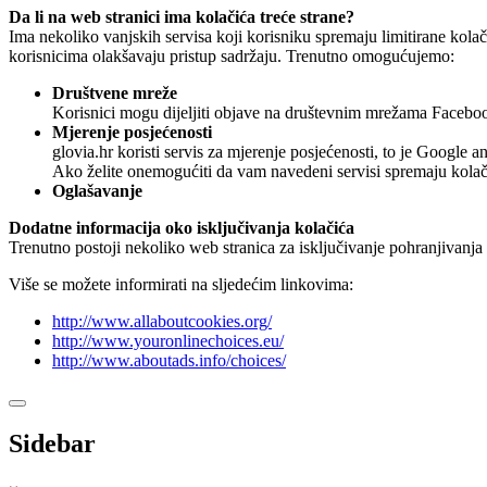
Da li na web stranici ima kolačića treće strane?
Ima nekoliko vanjskih servisa koji korisniku spremaju limitirane kola
korisnicima olakšavaju pristup sadržaju. Trenutno omogućujemo:
Društvene mreže
Korisnici mogu dijeljiti objave na društevnim mrežama Faceboo
Mjerenje posjećenosti
glovia.hr koristi servis za mjerenje posjećenosti, to je Google an
Ako želite onemogućiti da vam navedeni servisi spremaju kolači
Oglašavanje
Dodatne informacija oko isključivanja kolačića
Trenutno postoji nekoliko web stranica za isključivanje pohranjivanja k
Više se možete informirati na sljedećim linkovima:
http://www.allaboutcookies.org/
http://www.youronlinechoices.eu/
http://www.aboutads.info/choices/
Sidebar