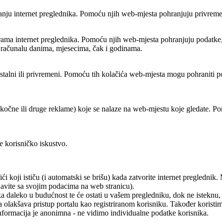
varanju internet preglednika. Pomoću njih web-mjesta pohranjuju privrem
grama internet preglednika. Pomoću njih web-mjesta pohranjuju podatke, k
a računalu danima, mjesecima, čak i godinama.
 stalni ili privremeni. Pomoću tih kolačića web-mjesta mogu pohraniti p
skočne ili druge reklame) koje se nalaze na web-mjestu koje gledate. Po
e korisničko iskustvo.
ići koji ističu (i automatski se brišu) kada zatvorite internet pregledni
javite sa svojim podacima na web stranicu).
 daleko u budućnost te će ostati u vašem pregledniku, dok ne isteknu, ili
ma olakšava pristup portalu kao registriranom korisniku. Također koristi
ormacija je anonimna - ne vidimo individualne podatke korisnika.