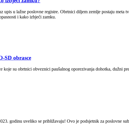
o izbjeći zamku?
 upis u lažne poslovne registre. Obrtnici diljem zemlje postaju meta t
 opasnosti i kako izbjeći zamku.
PO-SD obrasce
koje su obrtnici obveznici paušalnog oporezivanja dohotka, dužni pred
 2023. godinu uveliko se približavaju! Ovo je podsjetnik za poslovne su