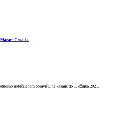
e
Mazars Croatia
u odnosno uobičajenom boravištu najkasnije do 1. ožujka 2021.