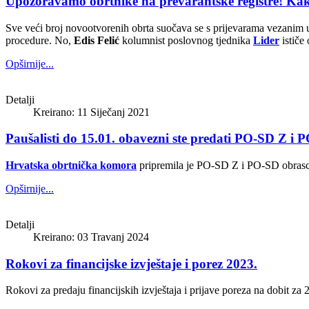
Upozoravamo obrtnike na prevarantske registre! Kak
Sve veći broj novootvorenih obrta suočava se s prijevarama vezanim uz
procedure. No,
Edis Felić
kolumnist poslovnog tjednika
Lider
ističe
Opširnije...
Detalji
Kreirano: 11 Siječanj 2021
Paušalisti do 15.01. obavezni ste predati PO-SD Z i 
Hrvatska obrtnička komora
pripremila je PO-SD Z i PO-SD obrasce 
Opširnije...
Detalji
Kreirano: 03 Travanj 2024
Rokovi za financijske izvještaje i porez 2023.
Rokovi za predaju financijskih izvještaja i prijave poreza na dobit za