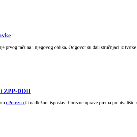
tavke
nje prvog računa i njegovog oblika. Odgovor su dali stručnjaci iz tvrtk
H​ i ZPP-DOH
vom
ePorezna
ili nadležnoj ispostavi Porezne uprave prema prebivališt