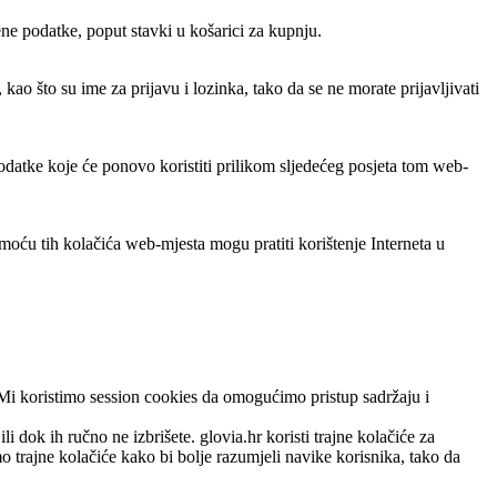
ene podatke, poput stavki u košarici za kupnju.
ao što su ime za prijavu i lozinka, tako da se ne morate prijavljivati
odatke koje će ponovo koristiti prilikom sljedećeg posjeta tom web-
moću tih kolačića web-mjesta mogu pratiti korištenje Interneta u
k. Mi koristimo session cookies da omogućimo pristup sadržaju i
 dok ih ručno ne izbrišete. glovia.hr koristi trajne kolačiće za
mo trajne kolačiće kako bi bolje razumjeli navike korisnika, tako da