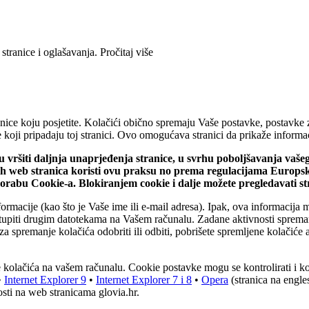
 stranice i oglašavanja.
Pročitaj više
ice koju posjetite. Kolačići obično spremaju Vaše postavke, postavke za 
iće koji pripadaju toj stranici. Ovo omogućava stranici da prikaže infor
ju vršiti daljnja unaprjeđenja stranice, u svrhu poboljšavanja vaš
vih web stranica koristi ovu praksu no prema regulacijama Europs
uporabu Cookie-a. Blokiranjem cookie i dalje možete pregledavati s
ormacije (kao što je Vaše ime ili e-mail adresa). Ipak, ova informacija 
stupiti drugim datotekama na Vašem računalu. Zadane aktivnosti spreman
za spremanje kolačića odobriti ili odbiti, pobrišete spremljene kolačiće a
nje kolačića na vašem računalu. Cookie postavke mogu se kontrolirati i 
•
Internet Explorer 9
•
Internet Explorer 7 i 8
•
Opera
(stranica na engl
sti na web stranicama glovia.hr.