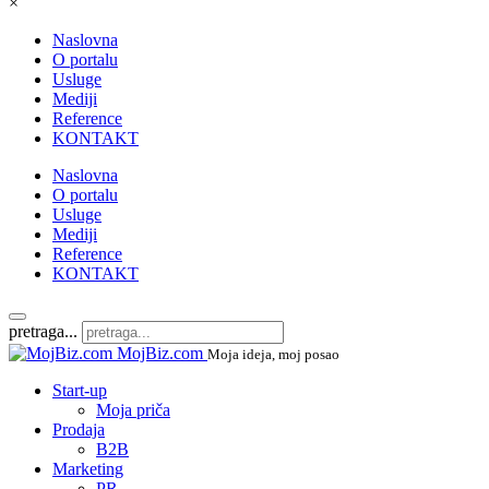
×
Naslovna
O portalu
Usluge
Mediji
Reference
KONTAKT
Naslovna
O portalu
Usluge
Mediji
Reference
KONTAKT
pretraga...
MojBiz.com
Moja ideja, moj posao
Start-up
Moja priča
Prodaja
B2B
Marketing
PR