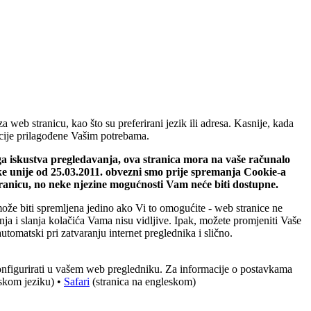
web stranicu, kao što su preferirani jezik ili adresa. Kasnije, kada
macije prilagođene Vašim potrebama.
ega iskustva pregledavanja, ova stranica mora na vaše računalo
ke unije od 25.03.2011. obvezni smo prije spremanja Cookie-a
tranicu, no neke njezine mogućnosti Vam neće biti dostupne.
može biti spremljena jedino ako Vi to omogućite - web stranice ne
ja i slanja kolačića Vama nisu vidljive. Ipak, možete promjeniti Vaše
utomatski pri zatvaranju internet preglednika i slično.
konfigurirati u vašem web pregledniku. Za informacije o postavkama
eskom jeziku) •
Safari
(stranica na engleskom)