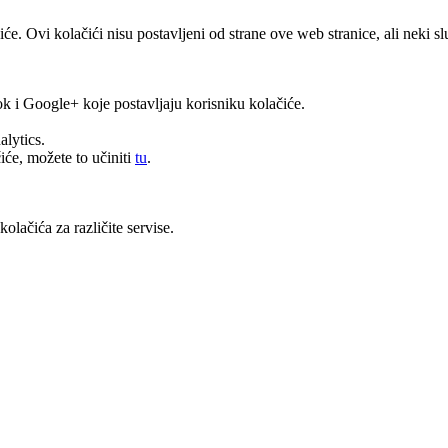
čiće. Ovi kolačići nisu postavljeni od strane ove web stranice, ali neki
k i Google+ koje postavljaju korisniku kolačiće.
alytics.
će, možete to učiniti
tu
.
olačića za različite servise.