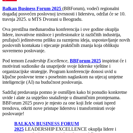
Balkan Business Forum 2025
(BBForum), vodeći regionalni
događaj posvećen poslovnoj izvrsnosti i liderstvu, održat će se 10.
travnja 2025. u MTS Dvorani u Beogradu.
Ova prestižna međunarodna konferencija i ove godine okuplja
lidere, inovativne mislioce i profesionalce iz različitih industrija,
pružajući jedinstvenu priliku za razmjenu ideja, uspostavljanje novih
poslovnih kontakata i stjecanje praktičnih znanja koja oblikuju
suvremeno poslovanje.
Pod temom
Leadership Excellence
,
BBForum 2025
inspirirat će i
motivirati sudionike da unaprijede svoje liderske vještine i
organizacijske strategije. Program konferencije donosi uvid u
ključne poslovne teme s posebnim naglaskom na utjecaj umjetne
inteligencije (AI) na budućnost poslovanja.
Sadržaj predavanja pomno je osmišljen kako bi ponudio konkretne
uvide i alate za uspješno snalaženje u dinamičnim promjenama.
BBForum 2025 pravo je mjesto za one koji žele ostati ispred
trendova, otkriti nove pristupe liderstvu i transformirati svoje
poslovanje!
BALKAN BUSINESS FORUM
2025
LEADERSHIP EXCELLENCE okuplja lidere i