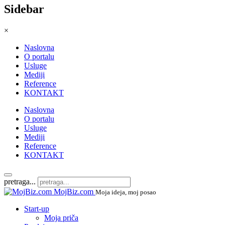
Sidebar
×
Naslovna
O portalu
Usluge
Mediji
Reference
KONTAKT
Naslovna
O portalu
Usluge
Mediji
Reference
KONTAKT
pretraga...
MojBiz.com
Moja ideja, moj posao
Start-up
Moja priča