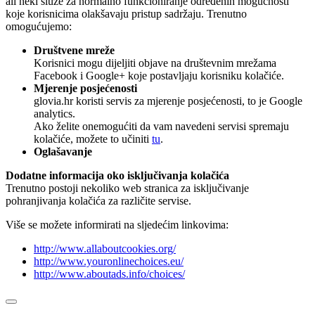
ali neki služe za normalno funkcioniranje određenih mogućnosti
koje korisnicima olakšavaju pristup sadržaju. Trenutno
omogućujemo:
Društvene mreže
Korisnici mogu dijeljiti objave na društevnim mrežama
Facebook i Google+ koje postavljaju korisniku kolačiće.
Mjerenje posjećenosti
glovia.hr koristi servis za mjerenje posjećenosti, to je Google
analytics.
Ako želite onemogućiti da vam navedeni servisi spremaju
kolačiće, možete to učiniti
tu
.
Oglašavanje
Dodatne informacija oko isključivanja kolačića
Trenutno postoji nekoliko web stranica za isključivanje
pohranjivanja kolačića za različite servise.
Više se možete informirati na sljedećim linkovima:
http://www.allaboutcookies.org/
http://www.youronlinechoices.eu/
http://www.aboutads.info/choices/