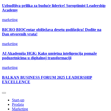
Uzbudljiva prilika za buduće liderice! Soroptimist Leadership
Academy
marketing
BICRO BIOCentar obilježava desetu godišnjicu! Dođite na
Dan otvorenih vrata!
marketing
AI Akademija HGK: Kako umjetna inteligencija pomaže
poduzetnicima u digitalnoj transformaciji
marketing
BALKAN BUSINESS FORUM 2025 LEADERSHIP
EXCELLENCE
Start-up
Prodaja
Marketing