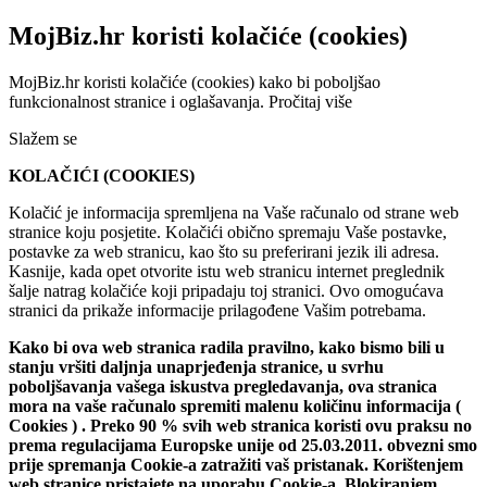
MojBiz.hr koristi kolačiće (cookies)
MojBiz.hr koristi kolačiće (cookies) kako bi poboljšao
funkcionalnost stranice i oglašavanja.
Pročitaj više
Slažem se
KOLAČIĆI (COOKIES)
Kolačić je informacija spremljena na Vaše računalo od strane web
stranice koju posjetite. Kolačići obično spremaju Vaše postavke,
postavke za web stranicu, kao što su preferirani jezik ili adresa.
Kasnije, kada opet otvorite istu web stranicu internet preglednik
šalje natrag kolačiće koji pripadaju toj stranici. Ovo omogućava
stranici da prikaže informacije prilagođene Vašim potrebama.
Kako bi ova web stranica radila pravilno, kako bismo bili u
stanju vršiti daljnja unaprjeđenja stranice, u svrhu
poboljšavanja vašega iskustva pregledavanja, ova stranica
mora na vaše računalo spremiti malenu količinu informacija (
Cookies ) . Preko 90 % svih web stranica koristi ovu praksu no
prema regulacijama Europske unije od 25.03.2011. obvezni smo
prije spremanja Cookie-a zatražiti vaš pristanak. Korištenjem
web stranice pristajete na uporabu Cookie-a. Blokiranjem