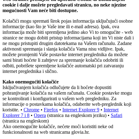
cookie i dalje možete pregledavati stranicu, no neke njezine
mogućnosti Vam neće biti dostupne.
Kolačići mogu spremati širok pojas informacija uključujući osobne
informacije (kao što je Vaše ime ili e-mail adresa). Ipak, ova
informacija može biti spremljena jedino ako Vi to omogućite - web
stranice ne mogu dobiti pristup informacijama koji im Vi niste dali i
ne mogu pristupiti drugim datotekama na Vašem računalu. Zadane
aktivnosti spremanja i slanja kolačića Vama nisu vidljive. Ipak,
možete promjeniti Vaše postavke internet preglednika da možete
sami birati hoćete li zahtjeve za spremanje kolačića odobriti ili
odbiti, pobrišete spremljene kolačiće automatski pri zatvaranju
internet preglednika i slično.
Kako onemogućiti kolačiće
Isključivanjem kolačića odlučujete da li hoćete dopustiti
pohranjivanje kolačića na vašem računalu. Cookie postavke mogu
se kontrolirati i konfigurirati u vašem web pregledniku. Za
informacije o postavkama kolačića, odaberite web-preglednik koji
koristite. •
Chrome
•
Firefox
•
Internet Explorer 9
•
Internet
Explorer 7 i 8
•
Opera
(stranica na engleskom jeziku) •
Safari
(stranica na engleskom)
Ako onemogućite kolačiće, nećete moći koristiti neke od
funkcionalnosti na web stranicama glovia.hr.