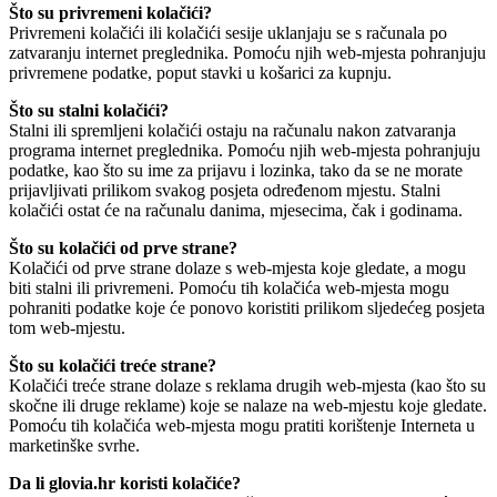
Što su privremeni kolačići?
Privremeni kolačići ili kolačići sesije uklanjaju se s računala po
zatvaranju internet preglednika. Pomoću njih web-mjesta pohranjuju
privremene podatke, poput stavki u košarici za kupnju.
Što su stalni kolačići?
Stalni ili spremljeni kolačići ostaju na računalu nakon zatvaranja
programa internet preglednika. Pomoću njih web-mjesta pohranjuju
podatke, kao što su ime za prijavu i lozinka, tako da se ne morate
prijavljivati prilikom svakog posjeta određenom mjestu. Stalni
kolačići ostat će na računalu danima, mjesecima, čak i godinama.
Što su kolačići od prve strane?
Kolačići od prve strane dolaze s web-mjesta koje gledate, a mogu
biti stalni ili privremeni. Pomoću tih kolačića web-mjesta mogu
pohraniti podatke koje će ponovo koristiti prilikom sljedećeg posjeta
tom web-mjestu.
Što su kolačići treće strane?
Kolačići treće strane dolaze s reklama drugih web-mjesta (kao što su
skočne ili druge reklame) koje se nalaze na web-mjestu koje gledate.
Pomoću tih kolačića web-mjesta mogu pratiti korištenje Interneta u
marketinške svrhe.
Da li glovia.hr koristi kolačiće?