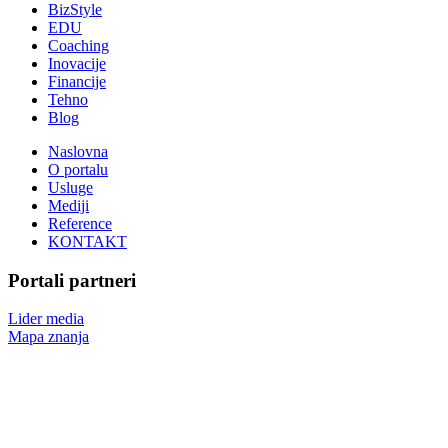
BizStyle
EDU
Coaching
Inovacije
Financije
Tehno
Blog
Naslovna
O portalu
Usluge
Mediji
Reference
KONTAKT
Portali partneri
Lider media
Mapa znanja